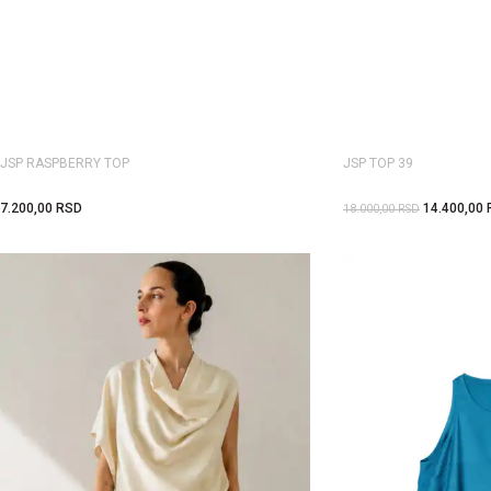
JSP RASPBERRY TOP
JSP TOP 39
7.200,00
RSD
14.400,00
18.000,00
RSD