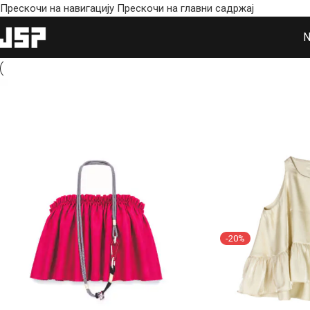
Прескочи на навигацију
Прескочи на главни садржај
-20%