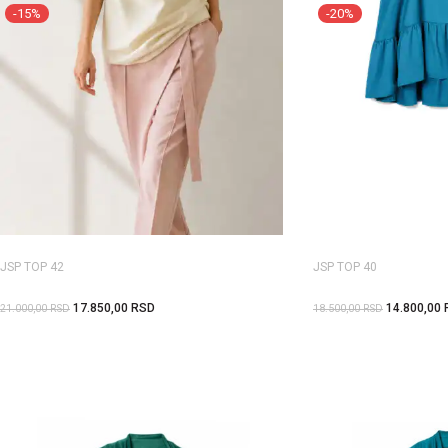
-15%
-20%
JSP TOP 42
JSP TOP 40
17.850,00
RSD
14.800,00
21.000,00
RSD
18.500,00
RSD