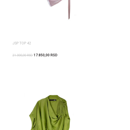
JSP TOP 42
17.850,00
RSD
21.000,00
RSD