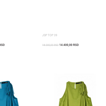
JSP TOP 39
RSD
14.400,00
RSD
18.000,00
RSD