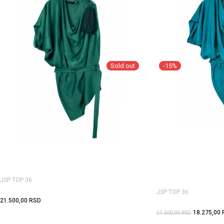
Sold out
-15%
JSP TOP 36
JSP TOP 36
21.500,00
RSD
18.275,00
21.500,00
RSD