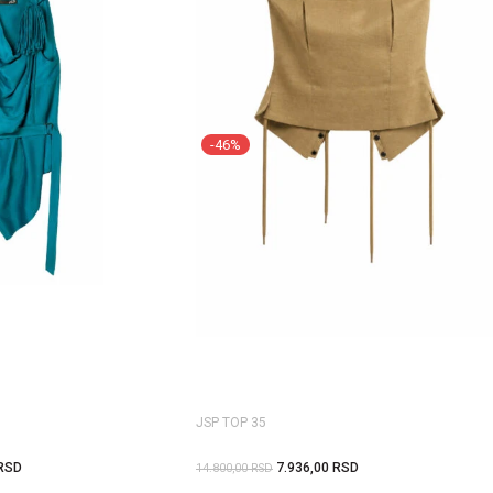
-46%
JSP TOP 35
RSD
7.936,00
RSD
14.800,00
RSD