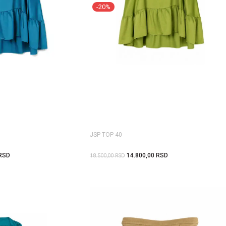
-20%
JSP TOP 40
RSD
14.800,00
RSD
18.500,00
RSD