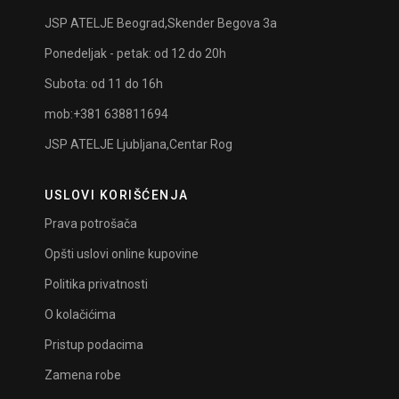
JSP ATELJE Beograd,Skender Begova 3a
Ponedeljak - petak: od 12 do 20h
Subota: od 11 do 16h
mob:+381 638811694
JSP ATELJE Ljubljana,Centar Rog
USLOVI KORIŠĆENJA
Prava potrošača
Opšti uslovi online kupovine
Politika privatnosti
O kolačićima
Pristup podacima
Zamena robe