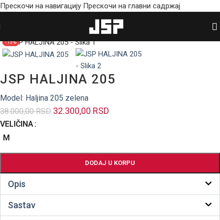
Прескочи на навигацију
Прескочи на главни садржај
Početna
/
Shop
/
Haljine
Zumiraj sliku
-15%
JSP HALJINA 205
Model: Haljina 205 zelena
32.300,00
RSD
38.000,00
RSD
VELIČINA
M
DODAJ U KORPU
Opis
Sastav