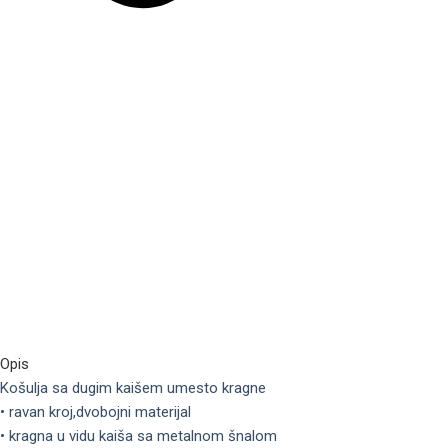
Opis
Košulja sa dugim kaišem umesto kragne
• ravan kroj,dvobojni materijal
• kragna u vidu kaiša sa metalnom šnalom