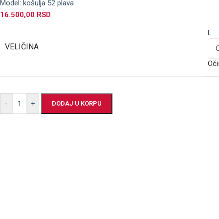
Model: košulja 52 plava
16.500,00
RSD
L
VELIČINA
Oči
-
+
DODAJ U KORPU