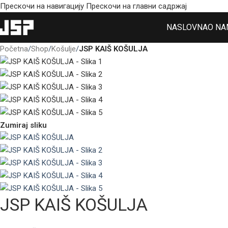
Прескочи на навигацију
Прескочи на главни садржај
NASLOVNA
O NA
Početna
/
Shop
/
Košulje
/
JSP KAIŠ KOŠULJA
Zumiraj sliku
JSP KAIŠ KOŠULJA