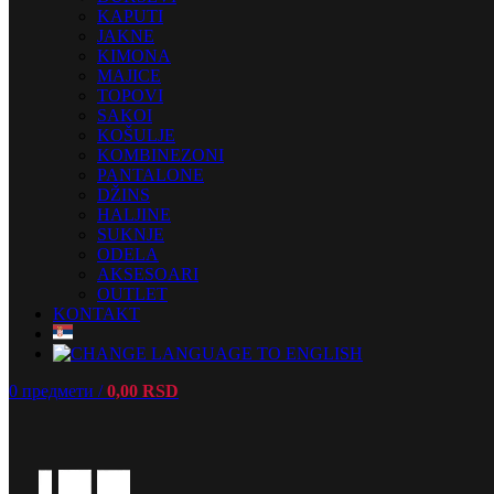
KAPUTI
JAKNE
KIMONA
MAJICE
TOPOVI
SAKOI
KOŠULJE
KOMBINEZONI
PANTALONE
DŽINS
HALJINE
SUKNJE
ODELA
AKSESOARI
OUTLET
KONTAKT
0
предмети
/
0,00
RSD