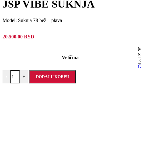
JSP VIBE SUKNJA
Model: Suknja 78 bež – plava
20.500,00
RSD
S
Veličina
O
DODAJ U KORPU
-
+