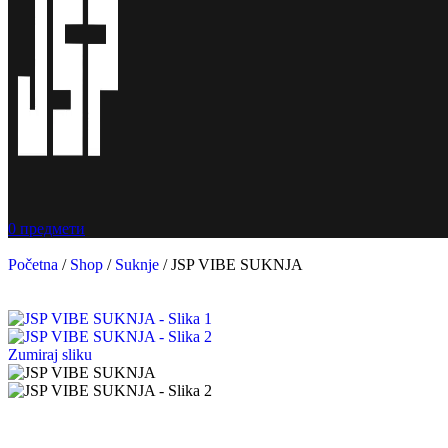
0
предмети
Početna
/
Shop
/
Suknje
/
JSP VIBE SUKNJA
Zumiraj sliku