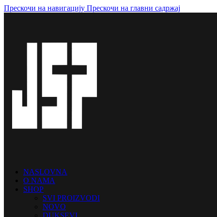
Прескочи на навигацију
Прескочи на главни садржај
NASLOVNA
O NAMA
SHOP
SVI PROIZVODI
NOVO
DUKSEVI